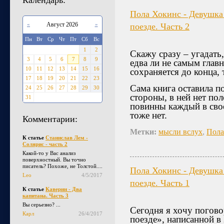
Календарь:
Пола Хокинс - Девушка
«
Август 2026
»
поезде. Часть 2
Пн
Вт
Ср
Чт
Пт
Сб
Вс
1
2
Скажу сразу – угадать,
3
4
5
6
7
8
9
едва ли не самым глав
10
11
12
13
14
15
16
сохраняется до конца, 
17
18
19
20
21
22
23
Сама книга оставила п
24
25
26
27
28
29
30
стороны, в ней нет пол
31
повинны каждый в сво
тоже нет.
Комментарии:
Метки:
мысли вслух
,
Пола
К статье
Станислав Лем -
Солярис - часть 2
Какой-то у Вас анализ
поверхностный. Вы точно
писатель? Похоже, не Толстой....
Пола Хокинс - Девушка
Leo
4/5/2017
поезде. Часть 1
К статье
Каверин - Два
капитана. Часть 3
Вы серьезно? ...
Сегодня я хочу погов
Карл
26/4/2017
поезде», написанной в