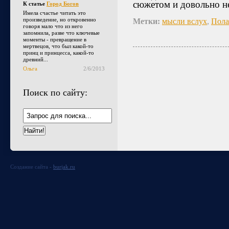
сюжетом и довольно н
К статье
Город Богов
Имела счастье читать это
произведение, но откровенно
Метки:
мысли вслух
,
Пола
говоря мало что из него
запомнила, разве что ключевые
моменты - превращение в
мертвецов, что был какой-то
принц и принцесса, какой-то
древний...
Ольга
2/6/2013
Поиск по сайту:
Создание сайта -
burjak.ru